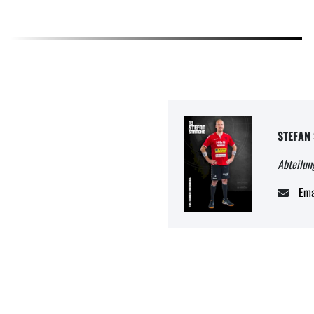
STEFAN
Abteilun
Ema