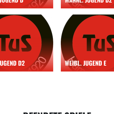
JUGEND D2
WEIBL. JUGEND E