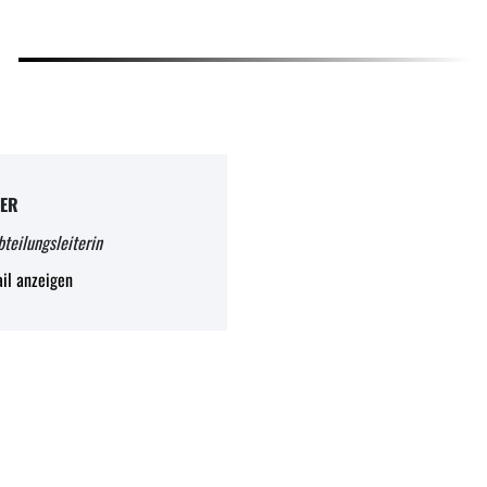
TER
bteilungsleiterin
il anzeigen