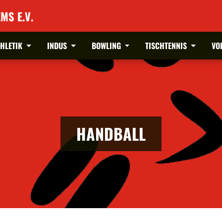
MS E.V.
THLETIK
INDUS
BOWLING
TISCHTENNIS
VO
HANDBALL