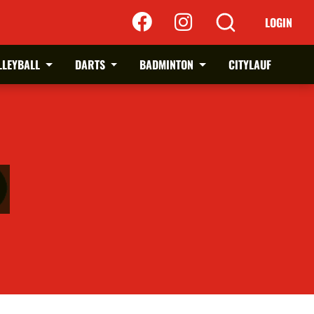
LOGIN
LLEYBALL
DARTS
BADMINTON
CITYLAUF